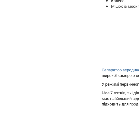
Колеса.
Мішок із москіт
Сепаратор аеродин
широкої камерою се
У режимі первинного
Має 7 лотків, які д
має найбільший відс
підходить для прода