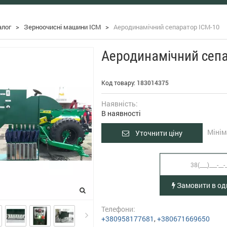
алог
>
Зерноочисні машини ІСМ
>
Аеродинамічний сепаратор ІСМ-10
Аеродинамічний сепа
Код товару:
183014375
Наявність:
В наявності
Мінім
Уточнити ціну
Замовити в оди
Телефони:
+380958177681
,
+380671669650