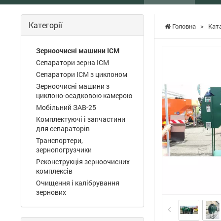
ІСМ
Категорії
Головна
>
Кат
Зерноочисні машини ІСМ
Сепаратори зерна ІСМ
Сепаратори ІСМ з циклоном
Зерноочисні машини з
циклоно-осадковою камерою
Мобільний ЗАВ-25
Комплектуючі і запчастини
для сепараторів
Транспортери,
зернопогрузчики
Реконструкція зерноочисних
комплексів
Очищення і калібрування
зернових