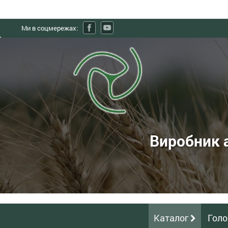
Ми в соцмережах:
ХЗЗО
Харківський
завод
зерноочисного
обладнання
Виробник 
-
Виробник
аеродинамічних
зернових
сепараторів
Каталог
Голо