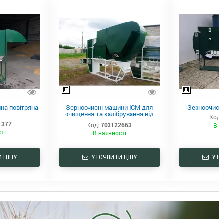
на повітряна
Зерноочисні машини ІСМ для
Зерноочис
очищення та калібрування від
Код
виробника
1377
Код:
703122663
В 
сті
В наявності
 ЦІНУ
УТОЧНИТИ ЦІНУ
УТ