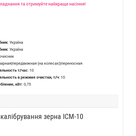
бладнання та отримуйте найкраще насіння!
бник
:
Україна
бник
:
Україна
очисник
арная|передвижная (на колесах)|переносная
ельность т/час
:
10
льность в режиме очистки, т/ч
:
10
бление, кВт
:
0,75
калібрування зерна ІСМ-10