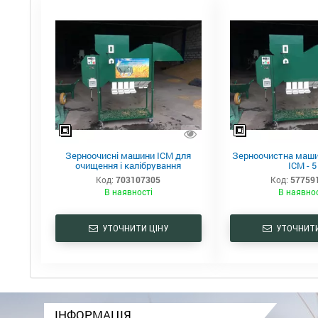
Зерноочисні машини ІСМ для
Зерноочистна маши
очищення і калібрування
ІСМ - 5
Код:
703107305
Код:
57759
В наявності
В наявно
УТОЧНИТИ ЦІНУ
УТОЧНИТИ
ІНФОРМАЦІЯ