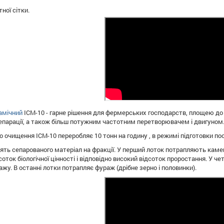
ної сітки.
амічний
ІСМ-10 - гарне рішення для фермерських господарств, площею до 3
парації, а також більш потужним частотним перетворювачем і двигуном
 очищення ІСМ-10 переробляє 10 тонн на годину , в режимі підготовки пос
ілять сепарованого матеріал на фракції. У перший лоток потрапляють камені
оток біологічної цінності і відповідно високий відсоток проростання. У че
жу. В останні лотки потрапляє фураж (дрібне зерно і половинки).