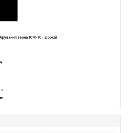
брування зерна ІСМ-10 - 2 роки!
ч
om
om