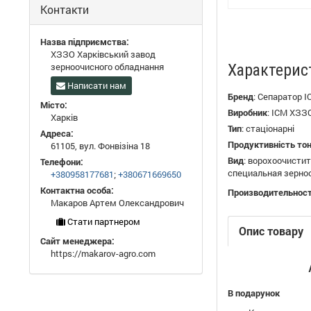
Контакти
Назва підприємства:
ХЗЗО Харківський завод
зерноочисного обладнання
Характерис
Написати нам
Бренд
:
Сепаратор І
Місто:
Виробник
:
ІСМ ХЗЗ
Харків
Тип
:
стаціонарні
Адреса:
Продуктивність то
61105, вул. Фонвізіна 18
Вид
:
ворохоочистит
Телефони:
специальная зерно
+380958177681
;
+380671669650
Контактна особа:
Производительност
Макаров Артем Олександрович
Стати партнером
Опис товару
Сайт менеджера:
https://makarov-agro.com
В подарунок