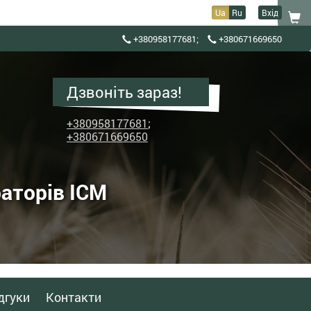
Ua
Ru
Вхід
+380958177681
;
+380671669650
Дзвоніть зараз!
+380958177681
;
+380671669650
аторів ІСМ
дгуки
Контакти