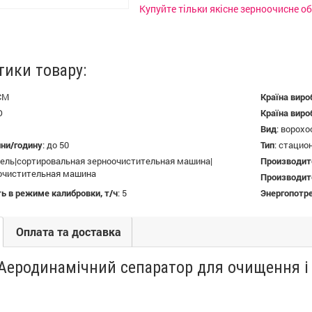
Купуйте тільки якісне зерноочисне о
тики товару:
СМ
Країна виро
О
Країна виро
Вид
:
ворохо
нни/годину
:
до 50
Тип
:
стацион
ель|сортировальная зерноочистительная машина|
Производит
очистительная машина
Производите
ь в режиме калибровки, т/ч
:
5
Энергопотре
Оплата та доставка
Аеродинамічний сепаратор для очищення і 