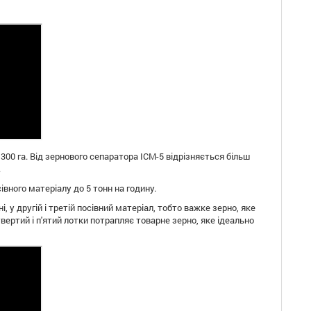
00 га. Від зернового сепаратора ІСМ-5 відрізняється більш
.
івного матеріалу до 5 тонн на годину.
, у другій і третій посівний матеріал, тобто важке зерно, яке
твертий і п'ятий лотки потрапляє товарне зерно, яке ідеально