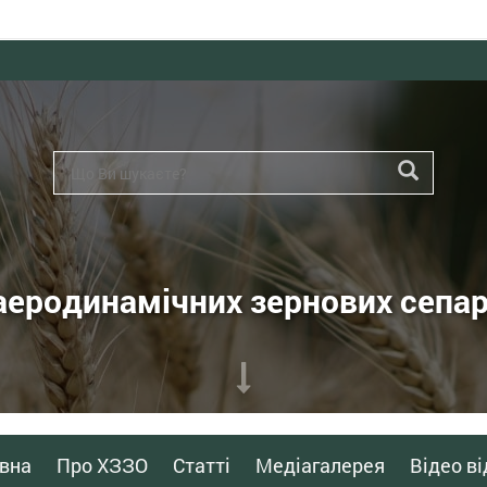
аеродинамічних зернових сепар
вна
Про ХЗЗО
Статті
Медіагалерея
Відео ві