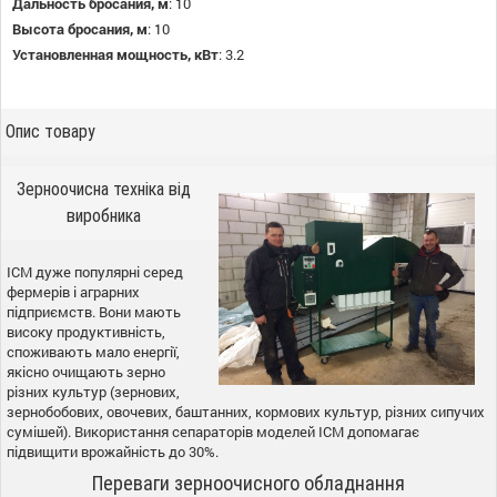
Дальность бросания, м
:
10
Высота бросания, м
:
10
Установленная мощность, кВт
:
3.2
Опис товару
Зерноочисна техніка від
виробника
ІСМ дуже популярні серед
фермерів і аграрних
підприємств. Вони мають
високу продуктивність,
споживають мало енергії,
якісно очищають зерно
різних культур (зернових,
зернобобових, овочевих, баштанних, кормових культур, різних сипучих
сумішей). Використання сепараторів моделей ІСМ допомагає
підвищити врожайність до 30%.
Переваги зерноочисного обладнання