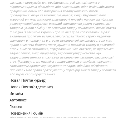
замовити продукцію для особистих потреб, не пов’язаних з
підприємницькою діяльністю або виконанням обов’язків найманого
працівника. обмін або повернення товару належної якості
провадиться: якщо не використовувався; якщо збережено його
товарний вигляд, споживчі властивості, пломби, ярлики; на підставі
розрахунковий документ, виданий споживачеві разом з проданим
товаром. умови обміну / повернення товару неналежної якості стаття
8. Згідно із законом України «про захист прав споживачів»: в разі
виявлення протягом встановленого гарантійного строку недоліків
споживач, в порядку та в строки, встановлені законодавством, має
право вимагати безоплатного усунення недоліків товару в розумний
строк. вимоги споживача, передбачених цією статтею, не підлягають
задоволенню, якщо продавець, виробник (підприємство, що
задовольняє вимоги споживача, встановлені частиною першою цієї
статті) доведуть, що недоліки товару виникли внаслідок порушення
споживачем правил користування товаром або його зберігання.
Споживач має право брати участь у перевірці якості товару особисто
або через свого представника.
Новая Почта(курьер)
Новая Почта(отделение)
Интайм
Автолюкс
Гюнсел
Повернення і обмін
Відповідно до закону України «про захист прав споживачів» ви