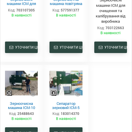
машини ІСМ для
машина повітряна
машини ІСМ для
очищення і
ІСМ - 5
Код:
703107305
Код:
577591377
очищення та
калібрування
В наявності
В наявності
калібрування від
виробника
Код:
703122663
В наявності
УТОЧНИТИ ЦІНУ
УТОЧНИТИ ЦІНУ
УТОЧНИТИ ЦІНУ
Зерноочисна
Сепаратор
машина ІСМ-10
зерновий ІСМ-5
Код:
25488643
Код:
183014370
В наявності
В наявності