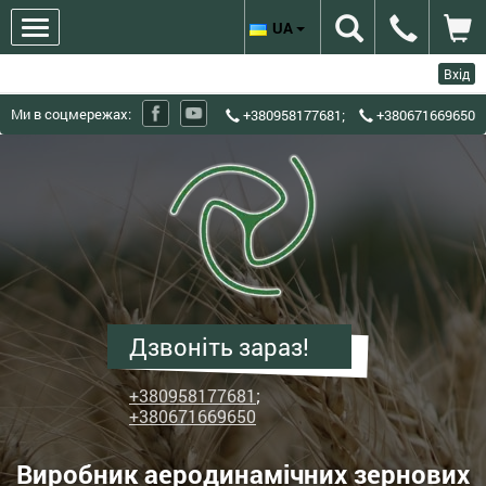
UA
Вхід
Ми в соцмережах:
+380958177681
;
+380671669650
ХЗЗО
Харківський
завод
зерноочисного
обладнання
-
Виробник
Дзвоніть зараз!
аеродинамічних
зернових
+380958177681
;
сепараторів
+380671669650
ІСМ
Виробник аеродинамічних зернових