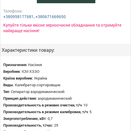
Телефони:
+380958177681
,
+380671669650
Купуйте тільки якісне зерноочисне обладнання та отримуйте
найкраще насіння!
Характеристики товару:
Призначення
:
Насіння
Виробник
:
ІСМ ХЗЗО
Країна виробник
:
Україна
Виды
:
Калибратор-сортировщик
Тип
:
Сепаратор аэродинамический
Принцип действия
:
аэродинамический
Производительность в режиме очистки, т/ч
:
10
Производительность в режиме калибровки, т/ч
:
5
Энергопотребление, кВт
:
0,7
Производительность, т/час
:
25