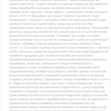
можете протягом 14 днів з моменту покупки повернути або обміняти
товар, придбаний в магазині, за умови виконання всіх норм
передбачених законом. Умови обміну / повернення товару належної
якості стаття 9. Відповідно до закону України «про захист прав
споживачів»: споживач має право обміняти непродовольчий товар
належної якості на аналогічний у продавця, у якого він був
придбаний, якщо товар не задовольнив його за формою, габаритами,
фасоном, кольором, розміром або з інших причин не може бути ним
використаний за призначенням. Споживач має право на обмін
товару належної якості протягом чотирнадцяти днів, не рахуючи дня
покупки. споживач (термін вживається в такому значенні згідно
статті 1. п.22 закону України «про захист прав споживачів») – фізична
особа, яка купує, замовляє, використовує або має намір придбати чи
замовити продукцію для особистих потреб, не пов’язаних з
підприємницькою діяльністю або виконанням обов’язків найманого
працівника. обмін або повернення товару належної якості
провадиться: якщо не використовувався; якщо збережено його
товарний вигляд, споживчі властивості, пломби, ярлики; на підставі
розрахунковий документ, виданий споживачеві разом з проданим
товаром. умови обміну / повернення товару неналежної якості стаття
8. Згідно із законом України «про захист прав споживачів»: в разі
виявлення протягом встановленого гарантійного строку недоліків
споживач, в порядку та в строки, встановлені законодавством, має
право вимагати безоплатного усунення недоліків товару в розумний
строк. вимоги споживача, передбачених цією статтею, не підлягають
задоволенню, якщо продавець, виробник (підприємство, що
задовольняє вимоги споживача, встановлені частиною першою цієї
статті) доведуть, що недоліки товару виникли внаслідок порушення