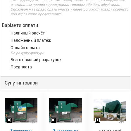
споживачем правил користування товаром або його зберігання.
Споживач має право брати участь у перевірці якості товару особисто
або через свого представника.
Варіанти оплати
Наличный расчёт
Наложенный платеж
Онлайн оплата
По рахунку фактури
Безготівковий розрахунок
Предплата
Супутні товари
Зерноочисні
Зерноочистна
Зерноочисні