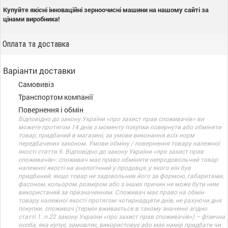
Купуйте якісні інноваційні зерноочисні машини на нашому сайті за
цінами виробника!
Оплата та доставка
Варіанти доставки
Самовивіз
Транспортом компанії
Повернення і обмін
Відповідно до закону України «про захист прав споживачів» ви
можете протягом 14 днів з моменту покупки повернути або обміняти
товар, придбаний в магазині, за умови виконання всіх норм
передбачених законом. Умови обміну / повернення товару належної
якості стаття 9. Відповідно до закону України «про захист прав
споживачів»: споживач має право обміняти непродовольчий товар
належної якості на аналогічний у продавця, у якого він був
придбаний, якщо товар не задовольнив його за формою, габаритами,
фасоном, кольором, розміром або з інших причин не може бути ним
використаний за призначенням. Споживач має право на обмін
товару належної якості протягом чотирнадцяти днів, не рахуючи дня
покупки. споживач (термін вживається в такому значенні згідно
статті 1. п.22 закону України «про захист прав споживачів») – фізична
особа, яка купує, замовляє, використовує або має намір придбати чи