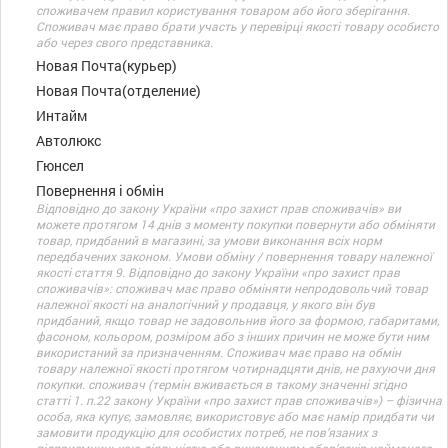
споживачем правил користування товаром або його зберігання.
Споживач має право брати участь у перевірці якості товару особисто
або через свого представника.
Новая Почта(курьер)
Новая Почта(отделение)
Интайм
Автолюкс
Гюнсел
Повернення і обмін
Відповідно до закону України «про захист прав споживачів» ви
можете протягом 14 днів з моменту покупки повернути або обміняти
товар, придбаний в магазині, за умови виконання всіх норм
передбачених законом. Умови обміну / повернення товару належної
якості стаття 9. Відповідно до закону України «про захист прав
споживачів»: споживач має право обміняти непродовольчий товар
належної якості на аналогічний у продавця, у якого він був
придбаний, якщо товар не задовольнив його за формою, габаритами,
фасоном, кольором, розміром або з інших причин не може бути ним
використаний за призначенням. Споживач має право на обмін
товару належної якості протягом чотирнадцяти днів, не рахуючи дня
покупки. споживач (термін вживається в такому значенні згідно
статті 1. п.22 закону України «про захист прав споживачів») – фізична
особа, яка купує, замовляє, використовує або має намір придбати чи
замовити продукцію для особистих потреб, не пов’язаних з