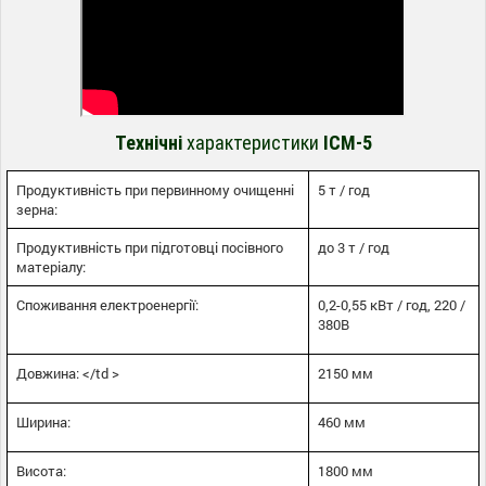
Технічні
хара
ктеристики
ІСМ-5
Продуктивність при первинному очищенні
5 т / год
зерна:
Продуктивність при підготовці посівного
до 3 т / год
матеріалу:
Споживання електроенергії:
0,2-0,55 кВт / год, 220 /
380В
Довжина: </td >
2150 мм
Ширина:
460 мм
Висота:
1800 мм