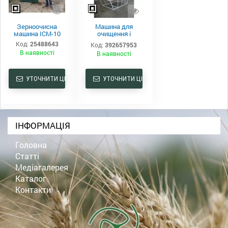
Зерноочисна
Машина для
машина ІСМ-10
очищення і
калібрування
Код:
25488643
Код:
392657953
зерна ІСМ-150
В наявності
В наявності
УТОЧНИТИ ЦІНУ
УТОЧНИТИ ЦІНУ
ІНФОРМАЦІЯ
Головна
Статті
Медіагалерея
Каталог
Контакти