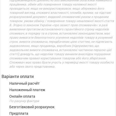
підприємницькою діяльністю або виконанням обов’язків найманого
працівника. обмін або повернення товару належної якості
провадиться: якщо не використовувався; якщо збережено його
товарний вигляд, споживчі властивості, пломби, ярлики; на підставі
розрахунковий документ, виданий споживачеві разом з проданим
товаром. умови обміну / повернення товару неналежної якості стаття
8. Згідно із законом України «про захист прав споживачів»: в разі
виявлення протягом встановленого гарантійного строку недоліків
споживач, в порядку та в строки, встановлені законодавством, має
право вимагати безоплатного усунення недоліків товару в розумний
строк. вимоги споживача, передбачених цією статтею, не підлягають
задоволенню, якщо продавець, виробник (підприємство, що
задовольняє вимоги споживача, встановлені частиною першою цієї
статті) доведуть, що недоліки товару виникли внаслідок порушення
споживачем правил користування товаром або його зберігання.
Споживач має право брати участь у перевірці якості товару особисто
або через свого представника.
Варіанти оплати
Наличный расчёт
Наложенный платеж
Онлайн оплата
По рахунку фактури
Безготівковий розрахунок
Предплата