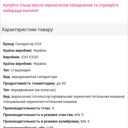
Купуйте тільки якісне зерноочисне обладнання та отримуйте
найкраще насіння!
Характеристики товару:
Бренд
:
Сепаратор ІСМ
Країна виробник
:
Україна
Виробник
:
ІСМ ХЗЗО
Країна виробник
:
Україна
Тип
:
стаціонарні
Вид
:
аеродинамічні сепаратори
Продуктивність тонни/годину
:
до 50
Тип
:
передвижная (на колесах)
Вид
:
ворохоочиститель|сортировальная зерноочистительная машина|
специальная зерноочистительная машина
Производительность т/час
:
5
Производительность в режиме очистки, т/ч
:
5
Производительность в режиме калибровки, т/ч
:
3
Энергопотребление, кВт
:
0,55