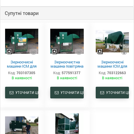
Супутні товари
Зерноочисні
Зерноочистна
Зерноочисні
машини ІСМ для
машина повітряна
машини ІСМ для
очищення і
ІСМ - 5
очищення та
Код:
703107305
Код:
577591377
Код:
703122663
калібрування
калібрування від
В наявності
В наявності
В наявності
виробника
УТОЧНИТИ ЦІНУ
УТОЧНИТИ ЦІНУ
УТОЧНИТИ ЦІНУ