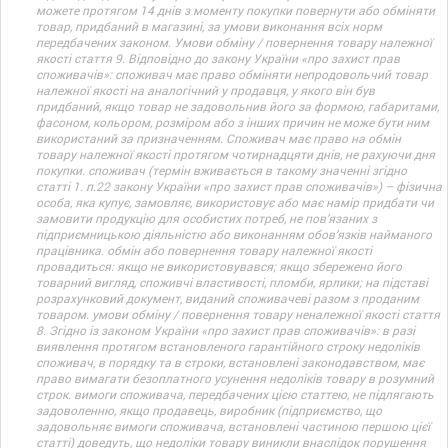
можете протягом 14 днів з моменту покупки повернути або обміняти
товар, придбаний в магазині, за умови виконання всіх норм
передбачених законом. Умови обміну / повернення товару належної
якості стаття 9. Відповідно до закону України «про захист прав
споживачів»: споживач має право обміняти непродовольчий товар
належної якості на аналогічний у продавця, у якого він був
придбаний, якщо товар не задовольнив його за формою, габаритами,
фасоном, кольором, розміром або з інших причин не може бути ним
використаний за призначенням. Споживач має право на обмін
товару належної якості протягом чотирнадцяти днів, не рахуючи дня
покупки. споживач (термін вживається в такому значенні згідно
статті 1. п.22 закону України «про захист прав споживачів») – фізична
особа, яка купує, замовляє, використовує або має намір придбати чи
замовити продукцію для особистих потреб, не пов’язаних з
підприємницькою діяльністю або виконанням обов’язків найманого
працівника. обмін або повернення товару належної якості
провадиться: якщо не використовувався; якщо збережено його
товарний вигляд, споживчі властивості, пломби, ярлики; на підставі
розрахунковий документ, виданий споживачеві разом з проданим
товаром. умови обміну / повернення товару неналежної якості стаття
8. Згідно із законом України «про захист прав споживачів»: в разі
виявлення протягом встановленого гарантійного строку недоліків
споживач, в порядку та в строки, встановлені законодавством, має
право вимагати безоплатного усунення недоліків товару в розумний
строк. вимоги споживача, передбачених цією статтею, не підлягають
задоволенню, якщо продавець, виробник (підприємство, що
задовольняє вимоги споживача, встановлені частиною першою цієї
статті) доведуть, що недоліки товару виникли внаслідок порушення