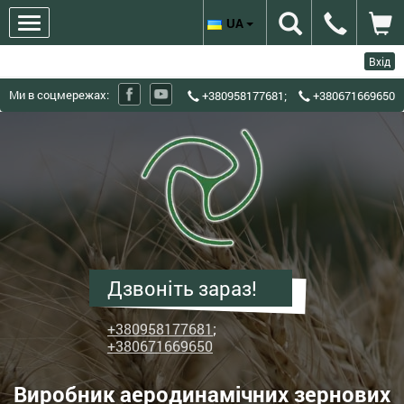
UA
Вхід
Ми в соцмережах:
+380958177681
;
+380671669650
ХЗЗО
Харківський
завод
зерноочисного
обладнання
-
Виробник
Дзвоніть зараз!
аеродинамічних
зернових
+380958177681
;
сепараторів
+380671669650
ІСМ
Виробник аеродинамічних зернових