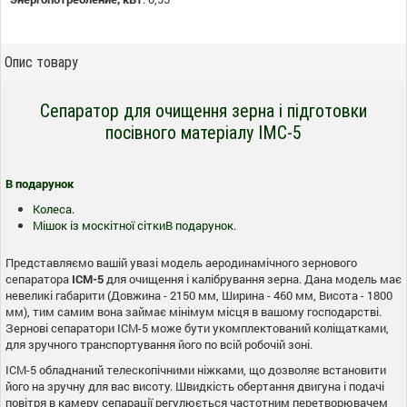
Опис товару
Сепаратор для очищення зерна і підготовки
посівного матеріалу ІМС-5
В подарунок
Колеса.
Мішок із москітної сіткиВ подарунок.
Представляємо вашій увазі модель аеродинамічного зернового
сепаратора
ІСМ-5
для очищення і калібрування зерна. Дана модель має
невеликі габарити (Довжина - 2150 мм, Ширина - 460 мм, Висота - 1800
мм), тим самим вона займає мінімум місця в вашому господарстві.
Зернові сепаратори ІСМ-5 може бути укомплектований коліщатками,
для зручного транспортування його по всій робочій зоні.
ІСМ-5 обладнаний телескопічними ніжками, що дозволяє встановити
його на зручну для вас висоту. Швидкість обертання двигуна і подачі
повітря в камеру сепарації регулюється частотним перетворювачем