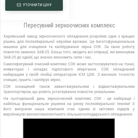
УТОЧНИТИ ЦІНУ
Пересувний зерноочисних комплекс
Харківський завод зерноочисного обладнання розробив одне з кращих
рішень для післязбиральної обробки врожаю. Це багатофункціональна
машина для очищення та калібрування зерна СОК. За свою роботу
повністю замінює ЗАВ-25. Більш того, зводить всі операції, які виконував
ЗАВ-25 до однієї, що значно економить сили і час.
Самопересувний очисний комплекс СОК може застосовуватися на токах,
елеваторах і складах підлогового зберігання. СОК обладнаний
найкращим у своїй лінійці сепаратором ІСМ ЦОК. З високою точністю
очищає, сушить і калібрує зерно.
СОК оснащений також завантажувальним і відвантажувальним
транспортером, що робить устаткування повністю унікальним.
На сьогоднішній день зерноочисний комплекс СОК - це найкраще і
найбільш функціональне рішення на ринку післязбиральної техніки! З
його випуском наша компанія стає одним зі світових лідерів у
виробництві високотехнологічного сільськогосподарського обладнання.