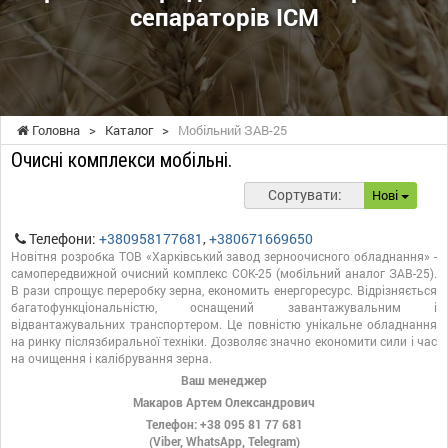
сепараторів ІСМ
Головна
>
Каталог
>
Мобільний ЗАВ-25
Очисні комплекси мобільні.
Сортувати:
Нові
Телефони:
+380958177681
,
+380671669650
Новітня розробка ТОВ «Харківський завод зерноочисного обладнання» -
самопередвижной очисний комплекс СОК-25 (мобільний аналог ЗАВ-25).
В рази спрощує переробку зерна, економить енергоресурс. Відрізняється
багатофункціональністю, оснащений завантажувальним і
відвантажувальних транспортером. Це повністю унікальне обладнання
на ринку післязбиральної техніки. Дозволяє значно економити сили і час
на очищення і калібрування зерна.
Ваш менеджер
Макаров Артем Олександрович
Телефон: +38 095 81 77 681
(Viber, WhatsApp, Telegram)