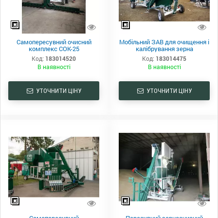
Самопересувний очисний
Мобільний ЗАВ для очищення і
комплекс СОК-25
калібрування зерна
Код:
183014520
Код:
183014475
В наявності
В наявності
УТОЧНИТИ ЦІНУ
УТОЧНИТИ ЦІНУ
Самопересувний
Пересувний зерноочисний