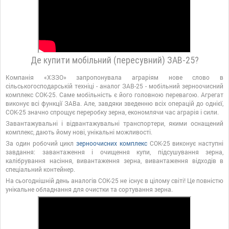
Де купити мобільний (пересувний) ЗАВ-25?
Компанія «ХЗЗО» запропонувала аграріям нове слово в
сільськогосподарській техніці - аналог ЗАВ-25 - мобільний зерноочисний
комплекс СОК-25. Саме мобільність є його головною перевагою. Агрегат
виконує всі функції ЗАВа. Але, завдяки зведенню всіх операцій до однієї,
СОК-25 значно спрощує переробку зерна, економлячи час аграрія і сили.
Завантажувальні і відвантажувальні транспортери, якими оснащений
комплекс, дають йому нові, унікальні можливості.
За один робочий цикл
зерноочисних комплекс
СОК-25 виконує наступні
завдання: завантаження і очищення купи, підсушування зерна,
калібрування насіння, вивантаження зерна, вивантаження відходів в
спеціальний контейнер.
На сьогоднішній день аналогів СОК-25 не існує в цілому світі! Це повністю
унікальне обладнання для очистки та сортування зерна.