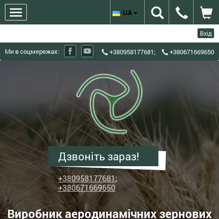
UA
Вхід
Ми в соцмережах:
+380958177681
;
+380671669650
ХЗЗО
Харківський
завод
зерноочисного
обладнання
-
Виробник
Дзвоніть зараз!
аеродинамічних
зернових
+380958177681
;
сепараторів
+380671669650
ІСМ
Виробник аеродинамічних зернових