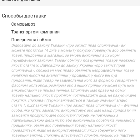
Способы доставки
Самовывоз
Транспортом компании
Повернення і обмін
Відповідно до закону України «про захист прав споживачів» ви
можете протягом 14 днів з моменту покупки повернути або обміняти
товар, придбаний в магазині, за умови виконання всіх норм
передбачених законом. Умови обміну / повернення товару належної
якості стаття 9. Відповідно до закону України «про захист прав
споживачів»: споживач має право обміняти непродовольчий товар
належної якості на аналогічний у продавця, у якого він був
придбаний, якщо товар не задовольнив його за формою, габаритами,
фасоном, кольором, розміром або з інших причин не може бути ним
використаний за призначенням. Споживач має право на обмін
товару належної якості протягом чотирнадцяти днів, не рахуючи дня
покупки. споживач (термін вживається в такому значенні згідно
статті 1. п.22 закону України «про захист прав споживачів») – фізична
особа, яка купує, замовляє, використовує або має намір придбати чи
замовити продукцію для особистих потреб, не пов’язаних з
підприємницькою діяльністю або виконанням обов’язків найманого
працівника. обмін або повернення товару належної якості
провадиться: якщо не використовувався; якщо збережено його
товарний вигляд, споживчі властивості, пломби, ярлики; на підставі