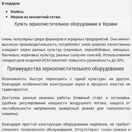
В подарок
Колёса.
Мешок из москитной сетки.
Купить зерноочистительное оборудование в Украине
очень популярны среди фермеров и аграрных предприятий. Они имеют
высокую производительность, потребляют мало энергии, качественно
очищают зерно разных культур (зерновых, зернобобовых, овощных,
бахчевых, кормовых культур, разных сыпучих смесей). Использование
сепараторов моделей ИСМ помогает повысить урожайность до 30%.
Преимущества зерноочистительного оборудования
Возможность быстро переходить с одной культуры на другую.
Благодаря особенностям конструкции зерно в процессе очистки не
травмируется.
Доступны разные режимы работы (плавный старт и остановка,
удобное регулирование мощности воздушного потока, защита от
нестабильности напряжения, реверсный режим для самоочистки
машины).
Благодаря простой конструкции оборудование надёжное, не требует
сложного технического обслуживания. Отсутствуют точки смазки и