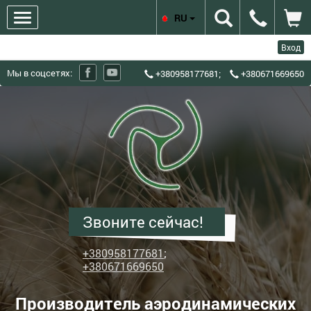
RU
Вход
Мы в соцсетях:
+380958177681
;
+380671669650
ХЗЗО
Харьковский
завод
зерноочистительного
оборудования
-
Производитель
Звоните сейчас!
аэродинамических
зерновых
+380958177681
;
сепараторов
+380671669650
ИСМ
Производитель аэродинамических