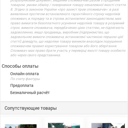
розрахунковий документ, виданий споживачеві разом з проданим
товаром. умови обміну / повернення товару неналежної якості стаття
8. Згідно із законом України «про захист прав споживачів»: в разі
виявлення протягом встановленого гарантійного строку недоліків
споживач, в порядку та в строки, встановлені законодавством, має
право вимагати безоплатного усунення недоліків товару в розумний
строк. вимоги споживача, передбачених цією статтею, не підлягають
задоволенню, якщо продавець, виробник (підприємство, що
задовольняє вимоги споживача, встановлені частиною першою цієї
статті) доведуть, що недоліки товару виникли внаслідок порушення
споживачем правил користування товаром або його зберігання.
Споживач має право брати участь у перевірці якості товару особисто
або через свого представника.
Способы оплаты
Онлайн оплата
По счету фактуры
Предоплата
Безналичный расчёт
Сопутствующие товары