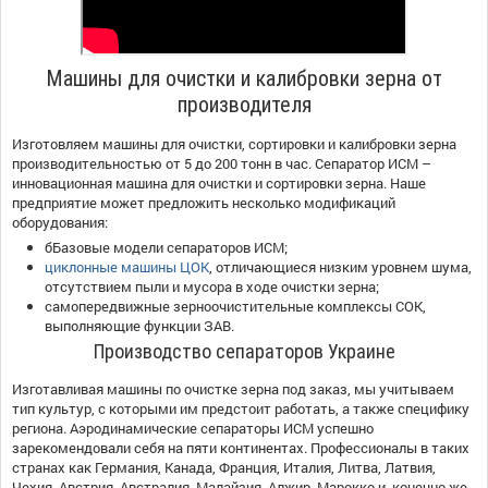
Машины для очистки и калибровки зерна от
производителя
Изготовляем машины для очистки, сортировки и калибровки зерна
производительностью от 5 до 200 тонн в час. Сепаратор ИСМ –
инновационная машина для очистки и сортировки зерна. Наше
предприятие может предложить несколько модификаций
оборудования:
бБазовые модели сепараторов ИСМ;
циклонные машины ЦОК
, отличающиеся низким уровнем шума,
отсутствием пыли и мусора в ходе очистки зерна;
самопередвижные зерноочистительные комплексы СОК,
выполняющие функции ЗАВ.
Производство сепараторов Украине
Изготавливая машины по очистке зерна под заказ, мы учитываем
тип культур, с которыми им предстоит работать, а также специфику
региона. Аэродинамические сепараторы ИСМ успешно
зарекомендовали себя на пяти континентах. Профессионалы в таких
странах как Германия, Канада, Франция, Италия, Литва, Латвия,
Чехия, Австрия, Австралия, Малайзия, Алжир, Марокко и, конечно же,