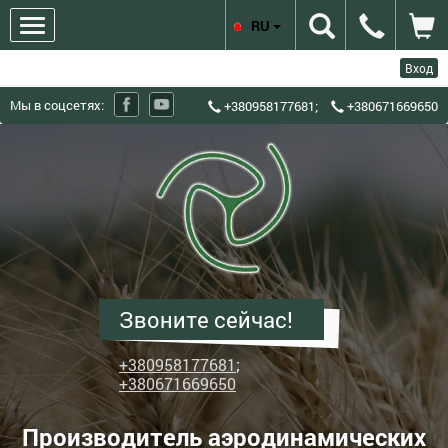
RU
Вход
Мы в соцсетях:
+380958177681
;
+380671669650
ХЗЗО
Харьковский
завод
зерноочистительного
оборудования
-
Производитель
Звоните сейчас!
аэродинамических
зерновых
+380958177681
;
сепараторов
+380671669650
ИСМ
Производитель аэродинамических