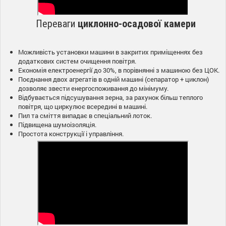
Переваги
циклонно-осадової камери
Можливість установки машини в закритих приміщеннях без
додаткових систем очищення повітря.
Економія електроенергії до 30%, в порівнянні з машиною без ЦОК.
Поєднання двох агрегатів в одній машині (сепаратор + циклон)
дозволяє звести енергоспоживання до мінімуму.
Відбувається підсушування зерна, за рахунок більш теплого
повітря, що циркулює всередині в машині.
Пил та сміття випадає в спеціальний лоток.
Підвищена шумоізоляція.
Простота конструкції і управління.