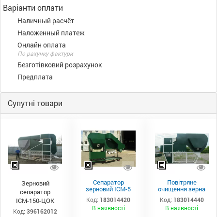
Варіанти оплати
Наличный расчёт
Наложенный платеж
Онлайн оплата
По рахунку фактури
Безготівковий розрахунок
Предплата
Супутні товари
Сепаратор
Повітряне
Зерновий
зерновий ІСМ-5
очищення зерна
сепаратор
ЦОК
ІСМ-20 ЦОК
Код:
183014420
Код:
183014440
ІСМ-150-ЦОК
В наявності
В наявності
Код:
396162012