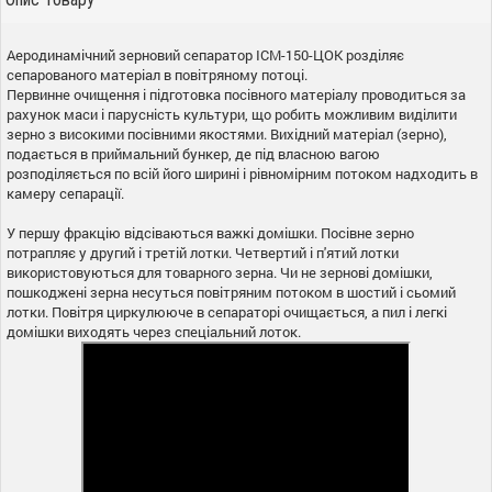
Аеродинамічний зерновий сепаратор ІСМ-150-ЦОК розділяє
сепарованого матеріал в повітряному потоці.
Первинне очищення і підготовка посівного матеріалу проводиться за
рахунок маси і парусність культури, що робить можливим виділити
зерно з високими посівними якостями. Вихідний матеріал (зерно),
подається в приймальний бункер, де під власною вагою
розподіляється по всій його ширині і рівномірним потоком надходить в
камеру сепарації.
У першу фракцію відсіваються важкі домішки. Посівне зерно
потрапляє у другий і третій лотки. Четвертий і п'ятий лотки
використовуються для товарного зерна. Чи не зернові домішки,
пошкоджені зерна несуться повітряним потоком в шостий і сьомий
лотки. Повітря циркулююче в сепараторі очищається, а пил і легкі
домішки виходять через спеціальний лоток.