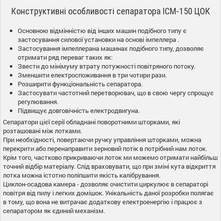
Конструктивні особливості сепаратора ІСМ-150 ЦОК
Основною відмінністю від інших машин подібного типу є
застосування силової установки на основі імпеллера .
Застосування імпеллерана машинах подібного типу, дозволяє
отримати ряд переваг таких як:
Звести до мінімуму втрату потужності повітряного потоку.
Зменшити електроспоживання в три чотири рази.
Розширити функціональність сепаратора.
Застосувати частотний перетворювач, що в свою чергу спрощує
регулювання.
Підвищує довговічність електродвигуна.
Сепаратори цієї серії обладнані поворотними шторками, які
розташовані між лотками.
При необхідності, повертаючи ручку управління шторками, можна
перекрити або перенаправити зерновий потік в потрібний нам лоток.
Крім того, частково прикриваючи лоток ми можемо отримати найбільш
точний відбір матеріалу. Слід враховувати, що при зміні кута відкриття
лотка можна істотно поліпшити якість калібрування.
Циклон-осадова камера - дозволяє очистити циркулює в сепараторі
повітря від пилу і легких домішок. Унікальність даної розробки полягає
в тому, що вона не витрачає додаткову електроенергію і працює з
сепаратором як єдиний механізм.