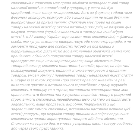
споживачів»: споживач має право обміняти непродовольчий товар
належної якості на аналогічний у продавця, у якого він був
придбаний, якщо товар не задовольнив його за формою, габаритами,
фасоном, кольором, розміром або з інших причин не може бути ним
використаний за призначенням. Споживач має право на обмін
товару належної якості протягом чотирнадцяти днів, не рахуючи дня
покупки. споживач (термін вживається в такому значенні згідно
статті 1. п.22 закону України «про захист прав споживачів») – фізична
особа, яка купує, замовляє, використовує або має намір придбати чи
замовити продукцію для особистих потреб, не пов’язаних з
підприємницькою діяльністю або виконанням обов’язків найманого
працівника. обмін або повернення товару належної якості
провадиться: якщо не використовувався; якщо збережено його
товарний вигляд, споживчі властивості, пломби, ярлики; на підставі
розрахунковий документ, виданий споживачеві разом з проданим
товаром. умови обміну / повернення товару неналежної якості стаття
8. Згідно із законом України «про захист прав споживачів»: в разі
виявлення протягом встановленого гарантійного строку недоліків
споживач, в порядку та в строки, встановлені законодавством, має
право вимагати безоплатного усунення недоліків товару в розумний
строк. вимоги споживача, передбачених цією статтею, не підлягають
задоволенню, якщо продавець, виробник (підприємство, що
задовольняє вимоги споживача, встановлені частиною першою цієї
статті) доведуть, що недоліки товару виникли внаслідок порушення
споживачем правил користування товаром або його зберігання.
Споживач має право брати участь у перевірці якості товару особисто
або через свого представника.