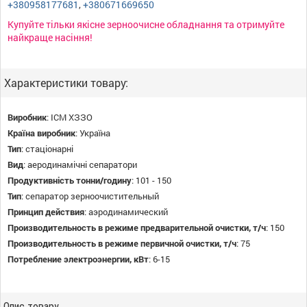
+380958177681
,
+380671669650
Купуйте тільки якісне зерноочисне обладнання та отримуйте
найкраще насіння!
Характеристики товару:
Виробник
:
ІСМ ХЗЗО
Країна виробник
:
Україна
Тип
:
стаціонарні
Вид
:
аеродинамічні сепаратори
Продуктивність тонни/годину
:
101 - 150
Тип
:
сепаратор зерноочистительный
Принцип действия
:
аэродинамический
Производительность в режиме предварительной очистки, т/ч
:
150
Производительность в режиме первичной очистки, т/ч
:
75
Потребление электроэнергии, кВт
:
6-15
Опис товару