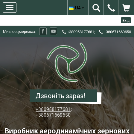
UA
Вхід
Ми в соцмережах:
+380958177681
;
+380671669650
ХЗЗО
Харківський
завод
зерноочисного
обладнання
-
Виробник
Дзвоніть зараз!
аеродинамічних
зернових
+380958177681
;
сепараторів
+380671669650
ІСМ
Виробник аеродинамічних зернових