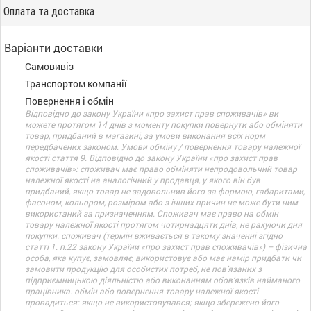
Оплата та доставка
Варіанти доставки
Самовивіз
Транспортом компанії
Повернення і обмін
Відповідно до закону України «про захист прав споживачів» ви
можете протягом 14 днів з моменту покупки повернути або обміняти
товар, придбаний в магазині, за умови виконання всіх норм
передбачених законом. Умови обміну / повернення товару належної
якості стаття 9. Відповідно до закону України «про захист прав
споживачів»: споживач має право обміняти непродовольчий товар
належної якості на аналогічний у продавця, у якого він був
придбаний, якщо товар не задовольнив його за формою, габаритами,
фасоном, кольором, розміром або з інших причин не може бути ним
використаний за призначенням. Споживач має право на обмін
товару належної якості протягом чотирнадцяти днів, не рахуючи дня
покупки. споживач (термін вживається в такому значенні згідно
статті 1. п.22 закону України «про захист прав споживачів») – фізична
особа, яка купує, замовляє, використовує або має намір придбати чи
замовити продукцію для особистих потреб, не пов’язаних з
підприємницькою діяльністю або виконанням обов’язків найманого
працівника. обмін або повернення товару належної якості
провадиться: якщо не використовувався; якщо збережено його