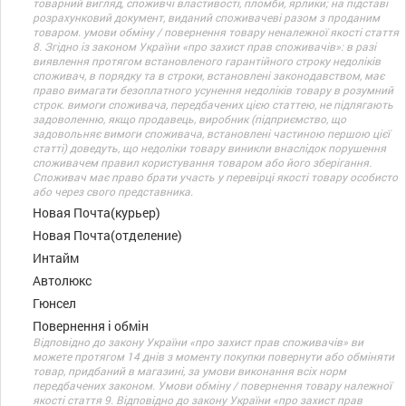
товарний вигляд, споживчі властивості, пломби, ярлики; на підставі
розрахунковий документ, виданий споживачеві разом з проданим
товаром. умови обміну / повернення товару неналежної якості стаття
8. Згідно із законом України «про захист прав споживачів»: в разі
виявлення протягом встановленого гарантійного строку недоліків
споживач, в порядку та в строки, встановлені законодавством, має
право вимагати безоплатного усунення недоліків товару в розумний
строк. вимоги споживача, передбачених цією статтею, не підлягають
задоволенню, якщо продавець, виробник (підприємство, що
задовольняє вимоги споживача, встановлені частиною першою цієї
статті) доведуть, що недоліки товару виникли внаслідок порушення
споживачем правил користування товаром або його зберігання.
Споживач має право брати участь у перевірці якості товару особисто
або через свого представника.
Новая Почта(курьер)
Новая Почта(отделение)
Интайм
Автолюкс
Гюнсел
Повернення і обмін
Відповідно до закону України «про захист прав споживачів» ви
можете протягом 14 днів з моменту покупки повернути або обміняти
товар, придбаний в магазині, за умови виконання всіх норм
передбачених законом. Умови обміну / повернення товару належної
якості стаття 9. Відповідно до закону України «про захист прав