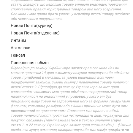
статті) доведуть, що недоліки товару виникли внаслідок порушення
споживачем правил користування товаром або його зберігання.
Споживач має право брати участь у перевірці якості товару особисто
або через свого представника.
Новая Почта(курьер)
Новая Почта(отделение)
Интайм
Автолюкс
Гюнсел
Повернення і обмін
Відповідно до закону України «про захист прав споживачів» ви
можете протягом 14 днів з моменту покупки повернути або обміняти
товар, придбаний в магазині, за умови виконання всіх норм
передбачених законом. Умови обміну / повернення товару належної
якості стаття 9. Відповідно до закону України «про захист прав
споживачів»: споживач має право обміняти непродовольчий товар
належної якості на аналогічний у продавця, у якого він був
придбаний, якщо товар не задовольнив його за формою, габаритами,
фасоном, кольором, розміром або з інших причин не може бути ним
використаний за призначенням. Споживач має право на обмін
товару належної якості протягом чотирнадцяти днів, не рахуючи дня
покупки. споживач (термін вживається в такому значенні згідно
статті 1. п.22 закону України «про захист прав споживачів») – фізична
особа, яка купує, замовляє, використовує або має намір придбати чи