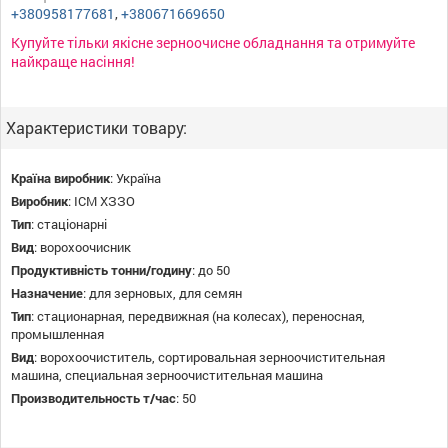
+380958177681
,
+380671669650
Купуйте тільки якісне зерноочисне обладнання та отримуйте
найкраще насіння!
Характеристики товару:
Країна виробник
:
Україна
Виробник
:
ІСМ ХЗЗО
Тип
:
стаціонарні
Вид
:
ворохоочисник
Продуктивність тонни/годину
:
до 50
Назначение
:
для зерновых, для семян
Тип
:
стационарная, передвижная (на колесах), переносная,
промышленная
Вид
:
ворохоочиститель, сортировальная зерноочистительная
машина, специальная зерноочистительная машина
Производительность т/час
:
50