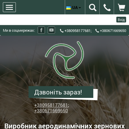
UA
Вхід
Ми в соцмережах:
+380958177681
;
+380671669650
ХЗЗО
Харківський
завод
зерноочисного
обладнання
-
Виробник
Дзвоніть зараз!
аеродинамічних
зернових
+380958177681
;
сепараторів
+380671669650
ІСМ
Виробник аеродинамічних зернових