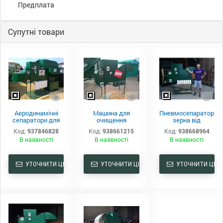
Предплата
Супутні товари
Аеродинамічні
Машина для
Пневмосепаратор
сепаратори для
очищення
зерна від
очищення зерна
зернових мас від
виробника
Код:
937846828
Код:
938661215
Код:
938668964
виробника
В наявності
В наявності
В наявності
УТОЧНИТИ ЦІНУ
УТОЧНИТИ ЦІНУ
УТОЧНИТИ ЦІНУ