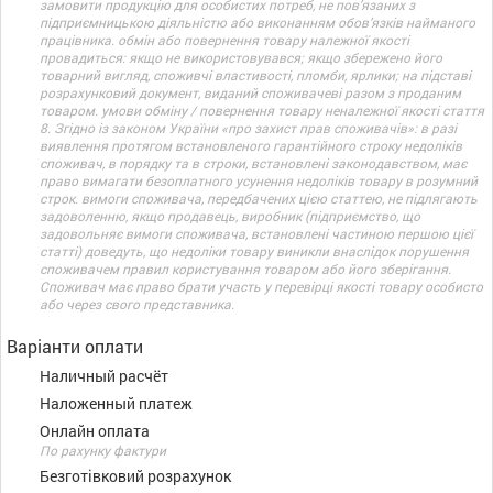
замовити продукцію для особистих потреб, не пов’язаних з
підприємницькою діяльністю або виконанням обов’язків найманого
працівника. обмін або повернення товару належної якості
провадиться: якщо не використовувався; якщо збережено його
товарний вигляд, споживчі властивості, пломби, ярлики; на підставі
розрахунковий документ, виданий споживачеві разом з проданим
товаром. умови обміну / повернення товару неналежної якості стаття
8. Згідно із законом України «про захист прав споживачів»: в разі
виявлення протягом встановленого гарантійного строку недоліків
споживач, в порядку та в строки, встановлені законодавством, має
право вимагати безоплатного усунення недоліків товару в розумний
строк. вимоги споживача, передбачених цією статтею, не підлягають
задоволенню, якщо продавець, виробник (підприємство, що
задовольняє вимоги споживача, встановлені частиною першою цієї
статті) доведуть, що недоліки товару виникли внаслідок порушення
споживачем правил користування товаром або його зберігання.
Споживач має право брати участь у перевірці якості товару особисто
або через свого представника.
Варіанти оплати
Наличный расчёт
Наложенный платеж
Онлайн оплата
По рахунку фактури
Безготівковий розрахунок