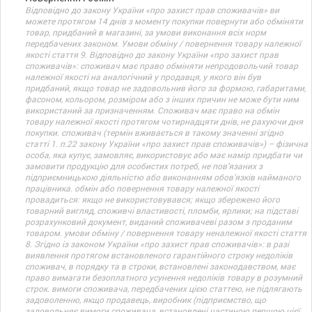
Відповідно до закону України «про захист прав споживачів» ви
можете протягом 14 днів з моменту покупки повернути або обміняти
товар, придбаний в магазині, за умови виконання всіх норм
передбачених законом. Умови обміну / повернення товару належної
якості стаття 9. Відповідно до закону України «про захист прав
споживачів»: споживач має право обміняти непродовольчий товар
належної якості на аналогічний у продавця, у якого він був
придбаний, якщо товар не задовольнив його за формою, габаритами,
фасоном, кольором, розміром або з інших причин не може бути ним
використаний за призначенням. Споживач має право на обмін
товару належної якості протягом чотирнадцяти днів, не рахуючи дня
покупки. споживач (термін вживається в такому значенні згідно
статті 1. п.22 закону України «про захист прав споживачів») – фізична
особа, яка купує, замовляє, використовує або має намір придбати чи
замовити продукцію для особистих потреб, не пов’язаних з
підприємницькою діяльністю або виконанням обов’язків найманого
працівника. обмін або повернення товару належної якості
провадиться: якщо не використовувався; якщо збережено його
товарний вигляд, споживчі властивості, пломби, ярлики; на підставі
розрахунковий документ, виданий споживачеві разом з проданим
товаром. умови обміну / повернення товару неналежної якості стаття
8. Згідно із законом України «про захист прав споживачів»: в разі
виявлення протягом встановленого гарантійного строку недоліків
споживач, в порядку та в строки, встановлені законодавством, має
право вимагати безоплатного усунення недоліків товару в розумний
строк. вимоги споживача, передбачених цією статтею, не підлягають
задоволенню, якщо продавець, виробник (підприємство, що
задовольняє вимоги споживача, встановлені частиною першою цієї