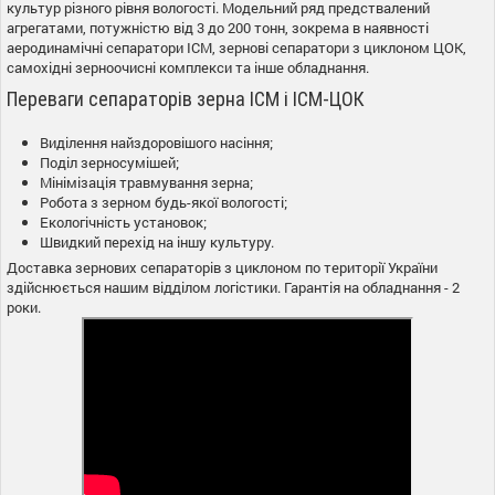
культур різного рівня вологості. Модельний ряд предствалений
агрегатами, потужністю від 3 до 200 тонн, зокрема в наявності
аеродинамічні сепаратори ІСМ, зернові сепаратори з циклоном ЦОК,
самохідні зерноочисні комплекси та інше обладнання.
Переваги сепараторів зерна ІСМ і ІСМ-ЦОК
Виділення найздоровішого насіння;
Поділ зерносумішей;
Мінімізація травмування зерна;
Робота з зерном будь-якої вологості;
Екологічність установок;
Швидкий перехід на іншу культуру.
Доставка зернових сепараторів з циклоном по території України
здійснюється нашим відділом логістики. Гарантія на обладнання - 2
роки.