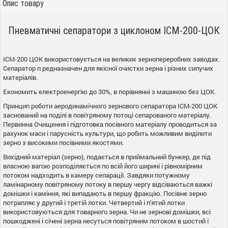
Опис товару
Пневматичні сепаратори з циклоном ІСМ-200-ЦОК
ІСМ-200 ЦОК використовується на великих зернопереробних заводах.
Сепаратор п редназначен для якісної очистки зерна і різних сипучих
матеріалів.
Економить електроенергію до 30%, в порівнянні з машиною без ЦОК.
Принцип роботи аеродинамічного зернового сепаратора ІСМ-200 ЦОК
заснований на поділі в повітряному потоці сепарованого матеріалу.
Первинна Очищення і підготовка посівного матеріалу проводиться за
рахунок маси і парусність культури, що робить можливим виділити
зерно з високими посівними якостями.
Вихідний матеріал (зерно), подається в приймальний бункер, де під
власною вагою розподіляється по всій його ширині і рівномірним
потоком надходить в камеру сепарації. Завдяки потужному
ламінарному повітряному потоку в першу чергу відсіваються важкі
домішки і каміння, які випадають в першу фракцію. Посівне зерно
потрапляє у другий і третій лотки. Четвертий і п'ятий лотки
використовуються для товарного зерна. Чи не зернові домішки, всі
пошкоджені і січені зерна несуться повітряним потоком в шостий і