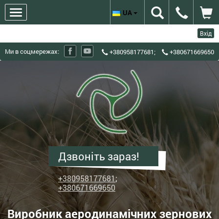
UA
Вхід
Ми в соцмережах:
+380958177681
;
+380671669650
ХЗЗО
Харківський
завод
зерноочисного
обладнання
-
Виробник
Дзвоніть зараз!
аеродинамічних
зернових
+380958177681
;
сепараторів
+380671669650
ІСМ
Виробник аеродинамічних зернових