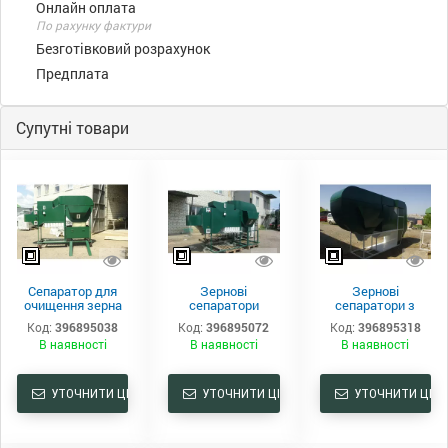
Онлайн оплата
По рахунку фактури
Безготівковий розрахунок
Предплата
Супутні товари
Сепаратор для
Зернові
Зернові
очищення зерна
сепаратори
сепаратори з
ІСМ-5-ЦОК
ІСМ-10-ЦОК
циклоном ІСМ-40-
Код:
396895038
Код:
396895072
Код:
396895318
ЦОК
В наявності
В наявності
В наявності
УТОЧНИТИ ЦІНУ
УТОЧНИТИ ЦІНУ
УТОЧНИТИ ЦІНУ