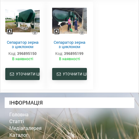
Сепаратор зерна
Сепаратор зерна
з циклоном
з циклоном
ІСМ-15-ЦОК
ІСМ-20-ЦОК
Код:
396895150
Код:
396895199
В наявності
В наявності
УТОЧНИТИ ЦІНУ
УТОЧНИТИ ЦІНУ
ІНФОРМАЦІЯ
Головна
Статті
Медіагалерея
Каталог