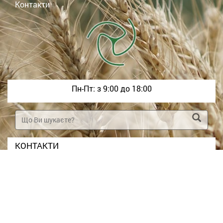
Контакти
Пн-Пт: з 9:00 до 18:00
КОНТАКТИ
+380958177681
+380671669650
a
rtm
ak2
6@g
mai
l.c
om
Україна, Харківська обл., Харків, 61105, вул.
Фонвізіна 18