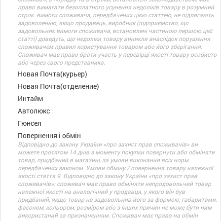
право вимагати безоплатного усунення недоліків товару в розумний
строк. вимоги споживача, передбачених цією статтею, не підлягають
задоволенню, якщо продавець, виробник (підприємство, що
задовольняє вимоги споживача, встановлені частиною першою цієї
статті) доведуть, що недоліки товару виникли внаслідок порушення
споживачем правил користування товаром або його зберігання.
Споживач має право брати участь у перевірці якості товару особисто
або через свого представника.
Новая Почта(курьер)
Новая Почта(отделение)
Интайм
Автолюкс
Гюнсел
Повернення і обмін
Відповідно до закону України «про захист прав споживачів» ви
можете протягом 14 днів з моменту покупки повернути або обміняти
товар, придбаний в магазині, за умови виконання всіх норм
передбачених законом. Умови обміну / повернення товару належної
якості стаття 9. Відповідно до закону України «про захист прав
споживачів»: споживач має право обміняти непродовольчий товар
належної якості на аналогічний у продавця, у якого він був
придбаний, якщо товар не задовольнив його за формою, габаритами,
фасоном, кольором, розміром або з інших причин не може бути ним
використаний за призначенням. Споживач має право на обмін