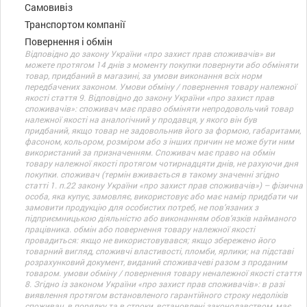
Самовивіз
Транспортом компанії
Повернення і обмін
Відповідно до закону України «про захист прав споживачів» ви
можете протягом 14 днів з моменту покупки повернути або обміняти
товар, придбаний в магазині, за умови виконання всіх норм
передбачених законом. Умови обміну / повернення товару належної
якості стаття 9. Відповідно до закону України «про захист прав
споживачів»: споживач має право обміняти непродовольчий товар
належної якості на аналогічний у продавця, у якого він був
придбаний, якщо товар не задовольнив його за формою, габаритами,
фасоном, кольором, розміром або з інших причин не може бути ним
використаний за призначенням. Споживач має право на обмін
товару належної якості протягом чотирнадцяти днів, не рахуючи дня
покупки. споживач (термін вживається в такому значенні згідно
статті 1. п.22 закону України «про захист прав споживачів») – фізична
особа, яка купує, замовляє, використовує або має намір придбати чи
замовити продукцію для особистих потреб, не пов’язаних з
підприємницькою діяльністю або виконанням обов’язків найманого
працівника. обмін або повернення товару належної якості
провадиться: якщо не використовувався; якщо збережено його
товарний вигляд, споживчі властивості, пломби, ярлики; на підставі
розрахунковий документ, виданий споживачеві разом з проданим
товаром. умови обміну / повернення товару неналежної якості стаття
8. Згідно із законом України «про захист прав споживачів»: в разі
виявлення протягом встановленого гарантійного строку недоліків
споживач, в порядку та в строки, встановлені законодавством, має