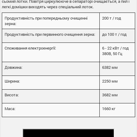
сьомий лотки. Повітря циркулююче в сепараторі очищається, а пил і
легкі домішки виходять через спеціальний лоток.
Продуктивність при попередньому очищенні
200 т / год
зерна:
Продуктивність при первинного очищення зерна:
до 100 т / год
Споживання електроенергії:
6 - 22 кВт / год
380В, 50 Гц
Довжина:
6382 мм
Ширина:
2250 мм
Висота:
3682 мм
Маса:
1660 кг