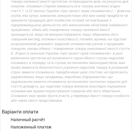
товару належної якості протягом чотирнадцяти днів, не рахуючи дня
покупки. споживач (термін вживається в такому значенні згідно
статті 1. п.22 закону України «про захист прав споживачів») – фізична
особа, яка купує, замовляє, використовує або має намір придбати чи
замовити продукцію для особистих потреб, не пов’язаних з
підприємницькою діяльністю або виконанням обов’язків найманого
працівника. обмін або повернення товару належної якості
провадиться: якщо не використовувався; якщо збережено його
товарний вигляд, споживчі властивості, пломби, ярлики; на підставі
розрахунковий документ, виданий споживачеві разом з проданим
товаром. умови обміну / повернення товару неналежної якості стаття
8. Згідно із законом України «про захист прав споживачів»: в разі
виявлення протягом встановленого гарантійного строку недоліків
споживач, в порядку та в строки, встановлені законодавством, має
право вимагати безоплатного усунення недоліків товару в розумний
строк. вимоги споживача, передбачених цією статтею, не підлягають
задоволенню, якщо продавець, виробник (підприємство, що
задовольняє вимоги споживача, встановлені частиною першою цієї
статті) доведуть, що недоліки товару виникли внаслідок порушення
споживачем правил користування товаром або його зберігання.
Споживач має право брати участь у перевірці якості товару особисто
або через свого представника.
Варіанти оплати
Наличный расчёт
Наложенный платеж