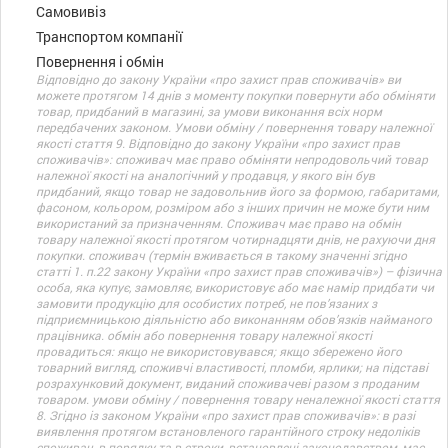
Самовивіз
Транспортом компанії
Повернення і обмін
Відповідно до закону України «про захист прав споживачів» ви
можете протягом 14 днів з моменту покупки повернути або обміняти
товар, придбаний в магазині, за умови виконання всіх норм
передбачених законом. Умови обміну / повернення товару належної
якості стаття 9. Відповідно до закону України «про захист прав
споживачів»: споживач має право обміняти непродовольчий товар
належної якості на аналогічний у продавця, у якого він був
придбаний, якщо товар не задовольнив його за формою, габаритами,
фасоном, кольором, розміром або з інших причин не може бути ним
використаний за призначенням. Споживач має право на обмін
товару належної якості протягом чотирнадцяти днів, не рахуючи дня
покупки. споживач (термін вживається в такому значенні згідно
статті 1. п.22 закону України «про захист прав споживачів») – фізична
особа, яка купує, замовляє, використовує або має намір придбати чи
замовити продукцію для особистих потреб, не пов’язаних з
підприємницькою діяльністю або виконанням обов’язків найманого
працівника. обмін або повернення товару належної якості
провадиться: якщо не використовувався; якщо збережено його
товарний вигляд, споживчі властивості, пломби, ярлики; на підставі
розрахунковий документ, виданий споживачеві разом з проданим
товаром. умови обміну / повернення товару неналежної якості стаття
8. Згідно із законом України «про захист прав споживачів»: в разі
виявлення протягом встановленого гарантійного строку недоліків
споживач, в порядку та в строки, встановлені законодавством, має