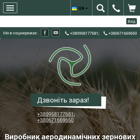
UA
Вхід
Ми в соцмережах:
+380958177681
;
+380671669650
ХЗЗО
Харківський
завод
зерноочисного
обладнання
-
Виробник
Дзвоніть зараз!
аеродинамічних
зернових
+380958177681
;
сепараторів
+380671669650
ІСМ
Виробник аеродинамічних зернових