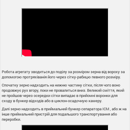
Робота агрегату зводиться до поділу за розміром зерна від вороху за
допомогою протряхіванія його через сітку-рабицю певного розміру.
Спочатку зерно надходить на нижню частину сітки, після чого воно
продовжує рух вгору, поки не провалиться вниз. Великий сміття, який
не пройшов через осередки сітки випадає в прийомні воронки для
сходу в бункер відходів або в циклон-осадочную камеру.
Далі зерно надходить в приймальний бункер сепаратора ІСМ , або ж на
інше приймальний пристрій для подальшого транспортування або
переробки.