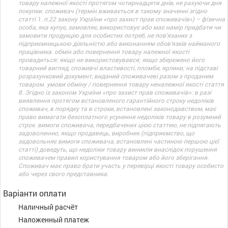
товару належної якості протягом чотирнадцяти днів, не рахуючи дня
покупки. споживач (термін вживається в такому значенні згідно
статті 1. п.22 закону України «про захист прав споживачів») – фізична
особа, яка купує, замовляє, використовує або має намір придбати чи
замовити продукцію для особистих потреб, не пов’язаних з
підприємницькою діяльністю або виконанням обов’язків найманого
працівника. обмін або повернення товару належної якості
провадиться: якщо не використовувався; якщо збережено його
товарний вигляд, споживчі властивості, пломби, ярлики; на підставі
розрахунковий документ, виданий споживачеві разом з проданим
товаром. умови обміну / повернення товару неналежної якості стаття
8. Згідно із законом України «про захист прав споживачів»: в разі
виявлення протягом встановленого гарантійного строку недоліків
споживач, в порядку та в строки, встановлені законодавством, має
право вимагати безоплатного усунення недоліків товару в розумний
строк. вимоги споживача, передбачених цією статтею, не підлягають
задоволенню, якщо продавець, виробник (підприємство, що
задовольняє вимоги споживача, встановлені частиною першою цієї
статті) доведуть, що недоліки товару виникли внаслідок порушення
споживачем правил користування товаром або його зберігання.
Споживач має право брати участь у перевірці якості товару особисто
або через свого представника.
Варіанти оплати
Наличный расчёт
Наложенный платеж