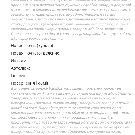
право вимагати безоплатного усунення недоліків товару в розумний
строк. вимоги споживача, передбачених цією статтею, не підлягають
задоволенню, якщо продавець, виробник (підприємство, що
задовольняє вимоги споживача, встановлені частиною першою цієї
статті) доведуть, що недоліки товару виникли внаслідок порушення
споживачем правил користування товаром або його зберігання.
Споживач має право брати участь у перевірці якості товару особисто
або через свого представника.
Новая Почта(курьер)
Новая Почта(отделение)
Интайм
Автолюкс
Гюнсел
Повернення і обмін
Відповідно до закону України «про захист прав споживачів» ви
можете протягом 14 днів з моменту покупки повернути або обміняти
товар, придбаний в магазині, за умови виконання всіх норм
передбачених законом. Умови обміну / повернення товару належної
якості стаття 9. Відповідно до закону України «про захист прав
споживачів»: споживач має право обміняти непродовольчий товар
належної якості на аналогічний у продавця, у якого він був
придбаний, якщо товар не задовольнив його за формою, габаритами,
фасоном, кольором, розміром або з інших причин не може бути ним
використаний за призначенням. Споживач має право на обмін