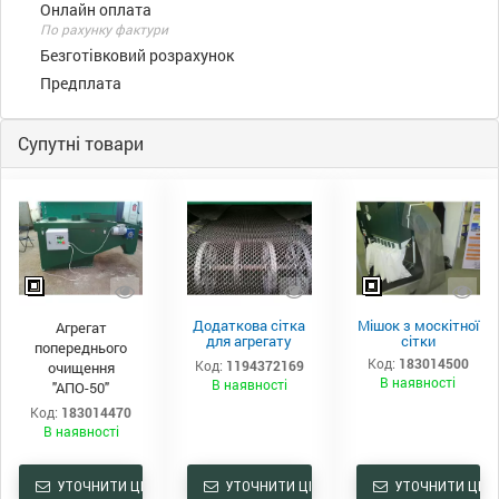
Онлайн оплата
По рахунку фактури
Безготівковий розрахунок
Предплата
Супутні товари
Додаткова сітка
Мішок з москітної
Агрегат
для агрегату
сітки
попереднього
попереднього
Код:
183014500
Код:
1194372169
очищення
очищення
В наявності
В наявності
"АПО-50"
Код:
183014470
В наявності
УТОЧНИТИ ЦІНУ
УТОЧНИТИ ЦІНУ
УТОЧНИТИ ЦІНУ