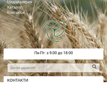
Медіагалерея
Каталог
Контакти
Пн-Пт: з 9:00 до 18:00
КОНТАКТИ
+380958177681
+380671669650
a
rtm
ak2
6@g
mai
l.c
om